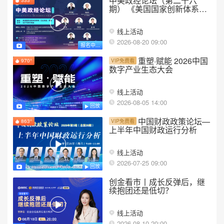
中美政经论坛（第二十六
333°
期） 《美国国家创新体系解
构：历史演进、制度设计与
现实挑战》
线上活动
2026-08-20 09:00
报名中...
重塑·赋能 2026中国
970°
VIP免费看
数字产业生态大会
线上活动
2026-08-05 14:00
回放
中国财政政策论坛—
863°
VIP免费看
上半年中国财政运行分析
线上活动
2026-07-25 09:00
回放
创金看市丨成长反弹后，继
续抱团还是低切？
线上活动
2026-08-10 20:00