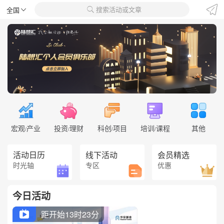
搜索活动或文章
全国


宏观
产业
投资
理财
科创
项目
培训
课程
其他
/
/
/
/
活动日历
线下活动
会员精选
时光轴
专区
优惠
今日活动
距开始13时23分