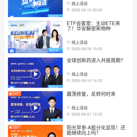
线上活动
2026-08-10 09:00
报名中...
ETF会客室：主动ETE来
了！华安解密新物种
线上活动
2026-08-09 19:00
报名中...
全球创新药进入共振周期?
线上活动
2026-08-10 14:00
报名中...
震荡修复，反转何时来
312°
线上活动
2026-08-07 13:30
回放
阳光早参-A股分化显现！还
222°
能继续向上吗？