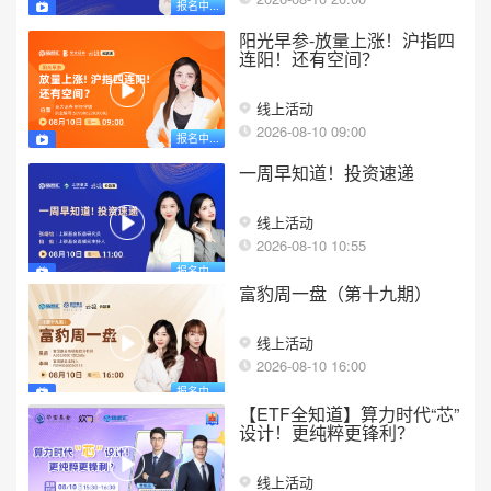
报名中...
阳光早参-放量上涨！沪指四
连阳！还有空间？
线上活动
2026-08-10 09:00
报名中...
一周早知道！投资速递
线上活动
2026-08-10 10:55
报名中...
富豹周一盘（第十九期）
线上活动
2026-08-10 16:00
报名中...
【ETF全知道】算力时代“芯”
设计！更纯粹更锋利？
线上活动